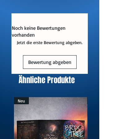
Format: PDF
Instrumentierung: Klavier
Schwierigkeitsgrad: Mittel bis
fortgeschritten
Noch keine Bewertungen
Sofortiger Download nach dem Kauf
vorhanden
Kein Umtausch oder Rückgabe möglich
Jetzt die erste Bewertung abgeben.
Bewertung abgeben
Ähnliche Produkte
Neu
Neu