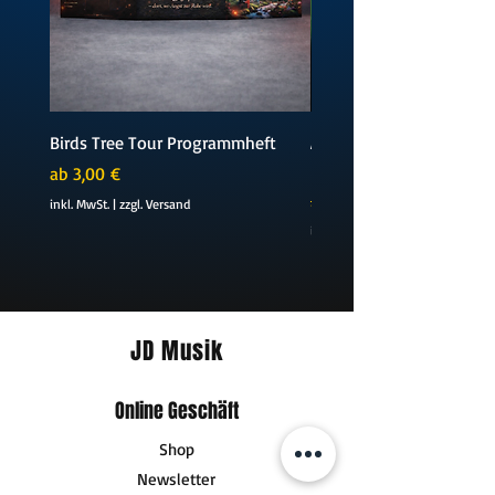
Birds Tree Tour Programmheft
Amelie TikTok Version (D
Piano Sheetmusic)
Sale-Preis
ab
3,00 €
Standardpreis
5,99 €
inkl. MwSt.
|
zzgl. Versand
inkl. MwSt.
JD Musik
Online Geschäft
Shop
Newsletter