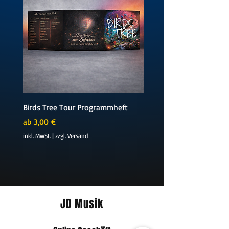
Birds Tree Tour Programmheft
Amelie TikTok Version (D
Piano Sheetmusic)
Sale-Preis
ab
3,00 €
Standardpreis
5,99 €
inkl. MwSt.
|
zzgl. Versand
inkl. MwSt.
JD Musik