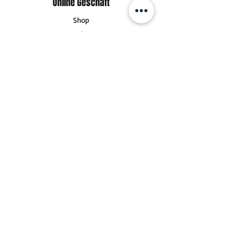
Online Geschäft
Shop
Newsletter
Über mich
Versand & Rückgabe
AGB
Impressum
Datenschutz
Nutzungsbedingungen
Widerrufsrecht
FAQ
Socials