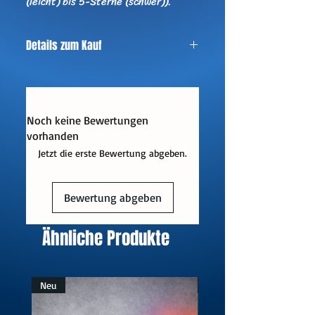
(leicht) bis 5-Sterne (schwer)).
Details zum Kauf
Format: PDF
Instrumentierung: Klavier
Schwierigkeitsgrad: leicht bis mittel
Sofortiger Download nach dem Kauf
Noch keine Bewertungen
Kein Umtausch oder Rückgabe möglich
vorhanden
Jetzt die erste Bewertung abgeben.
Bewertung abgeben
Ähnliche Produkte
Neu
Neu