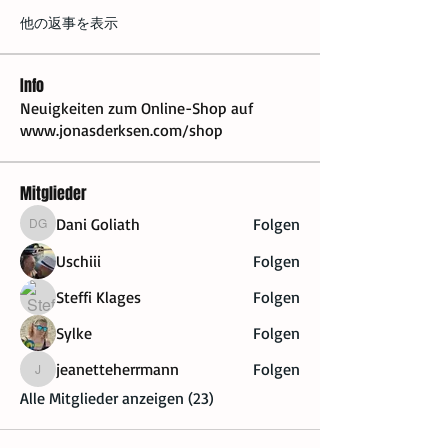
他の返事を表示
Info
Neuigkeiten zum Online-Shop auf
www.jonasderksen.com/shop
Mitglieder
Dani Goliath
Folgen
Dani Goliath
Uschiii
Folgen
Steffi Klages
Folgen
Sylke
Folgen
jeanetteherrmann
Folgen
jeanetteherrmann
Alle Mitglieder anzeigen (23)