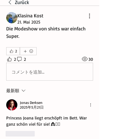
Zurück
Klasina Kost
21. Mai 2025
Die Modeshow von shirts war einfach 
Super.
2
2
2
30
コメントを追加…
最新順
Jonas Derksen
2025年5月21日
Princess Joana liegt erschöpft im Bett. War 
ganz schön viel für sie! 👸💁‍♀️
いいね！