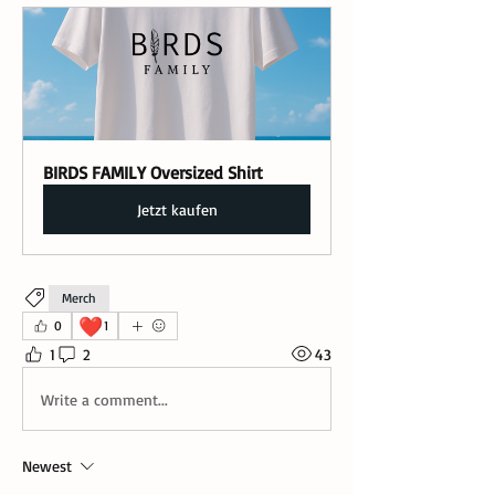
BIRDS FAMILY Oversized Shirt
Jetzt kaufen
Merch
❤️
0
1
1
2
43
Write a comment...
Newest