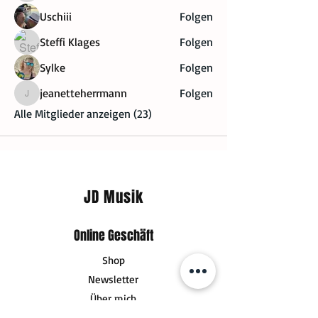
Uschiii
Folgen
Steffi Klages
Folgen
Sylke
Folgen
jeanetteherrmann
Folgen
jeanetteherrmann
Alle Mitglieder anzeigen (23)
JD Musik
Online Geschäft
Shop
Newsletter
Über mich
Versand & Rückgabe