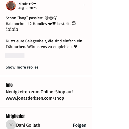
Nicole ♥️🦅♥️
Aug 31, 2025
Schon "lang" passiert. 😍😆🤩
Hab nochmal 2 Hoodies ❤️🖤 bestellt. 😇
🥰🥰🥰
Nutzt eure Gelegenheit, die sind einfach ein 
Träumchen. Wärmstens zu empfehlen. 💖
Like
Show more replies
Info
Neuigkeiten zum Online-Shop auf
www.jonasderksen.com/shop
Mitglieder
Dani Goliath
Folgen
Dani Goliath