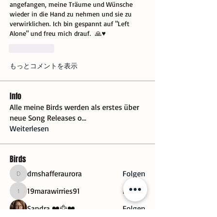
angefangen, meine Träume und Wünsche 
wieder in die Hand zu nehmen und sie zu 
verwirklichen. Ich bin gespannt auf "Left 
Alone" und freu mich drauf.  🙏♥️
いいね！
もっとコメントを表示
Info
Alle meine Birds werden als erstes über
neue Song Releases o
...
Weiterlesen
Birds
dmshafferaurora
Folgen
dmshafferaurora
19marawirries91
Folgen
19marawirries91
Sandra ❤️🦅❤️
Folgen