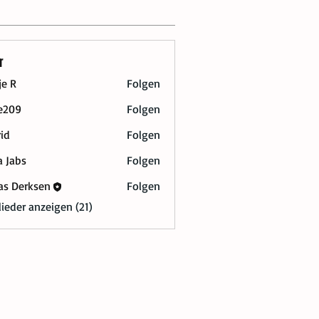
r
je R
Folgen
e209
Folgen
rid
Folgen
a Jabs
Folgen
s
as Derksen
Folgen
lieder anzeigen (21)