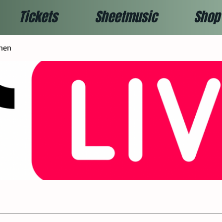
Tickets
Sheetmusic
Shop
nen