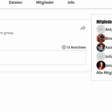
Dateien
Mitglieder
Info
Mitgliede
Ant
Antje R
he group.
Bin
Ast
13 Ansichten
Juli
Julia Jab
Jon
Alle Mitg