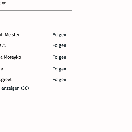
der
ah Meister
Folgen
na⚓
Folgen
ja Moreyko
Folgen
ke
Folgen
tgreet
Folgen
t
s anzeigen (36)