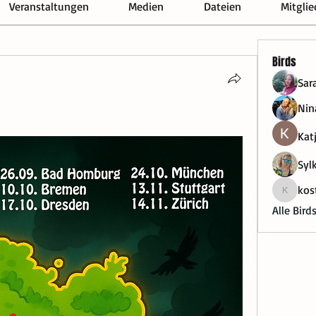
Veranstaltungen
Medien
Dateien
Mitglie
Birds
Sar
Ni
Kat
Syl
kos
kostgree
Alle Bird