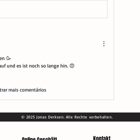
en 🥳 
uf und es ist noch so lange hin. 😍
trar mais comentários
© 2025 Jonas Derksen. Alle Rechte vorbehalten.
Kontakt
Online Geschäft