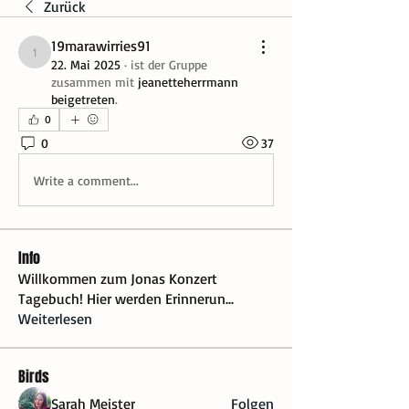
Zurück
19marawirries91
19marawirries91
22. Mai 2025
·
ist der Gruppe
zusammen mit
jeanetteherrmann
beigetreten
.
0
0
37
Write a comment...
Info
Willkommen zum Jonas Konzert
Tagebuch! Hier werden Erinnerun
...
Weiterlesen
Birds
Sarah Meister
Folgen