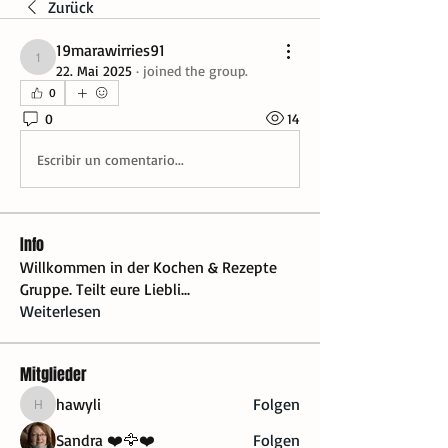
Zurück
19marawirries91
19marawirries91
22. Mai 2025
·
joined the group.
0
0
14
Escribir un comentario...
Info
Willkommen in der Kochen & Rezepte
Gruppe. Teilt eure Liebli
...
Weiterlesen
Mitglieder
hawyli
Folgen
hawyli
Sandra ❤️🦅❤️
Folgen