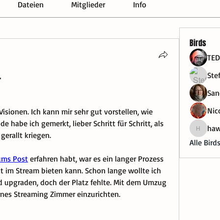
Dateien
Mitglieder
Info
Birds
TED
Ste
r
San
Nico
isionen. Ich kann mir sehr gut vorstellen, wie 
 habe ich gemerkt, lieber Schritt für Schritt, als 
haw
hawyli
gerallt kriegen.
Alle Bird
ums Post
 erfahren habt, war es ein langer Prozess 
eit im Stream bieten kann. Schon lange wollte ich 
 upgraden, doch der Platz fehlte. Mit dem Umzug 
enes Streaming Zimmer einzurichten.