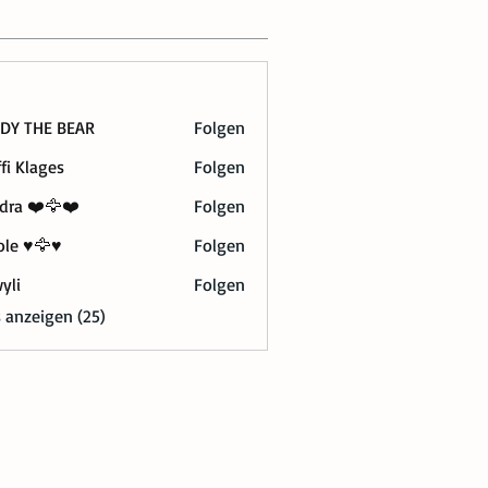
DY THE BEAR
Folgen
ffi Klages
Folgen
dra ❤️🦅❤️
Folgen
le ♥️🦅♥️
Folgen
yli
Folgen
s anzeigen (25)