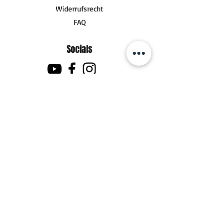
Widerrufsrecht
FAQ
Socials
Kontakt
zum Kontaktformular
Fanpost (Pakete)
DHL Postfiliale 480
Götzstraße 2
30629 Hannover
Support