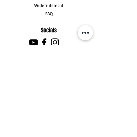
Widerrufsrecht
FAQ
Socials
Kontakt
zum Kontaktformular
Fanpost (Pakete)
DHL Postfiliale 480
Götzstraße 2
30629 Hannover
Support