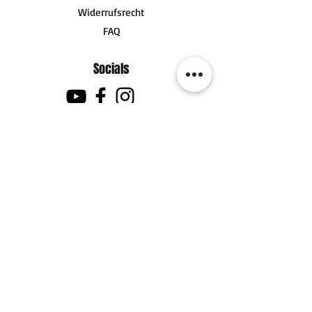
Widerrufsrecht
FAQ
Socials
Kontakt
zum Kontaktformular
Fanpost (Pakete)
DHL Postfiliale 480
Götzstraße 2
30629 Hannover
Support