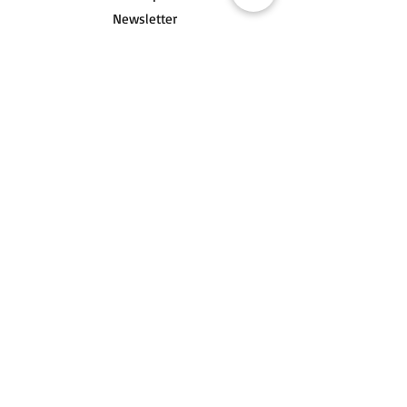
Newsletter
Über mich
Versand & Rückgabe
AGB
Impressum
Datenschutz
Nutzungsbedingungen
Widerrufsrecht
FAQ
Socials
Kontakt
zum Kontaktformular