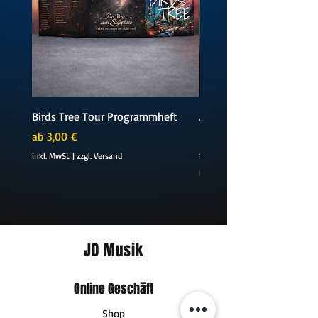
Birds Tree Tour Programmheft
Amelie TikTok Version (D
Piano Sheetmusic)
Sale-Preis
ab
3,00 €
Standardpreis
5,99 €
inkl. MwSt.
|
zzgl. Versand
inkl. MwSt.
JD Musik
Online Geschäft
Shop