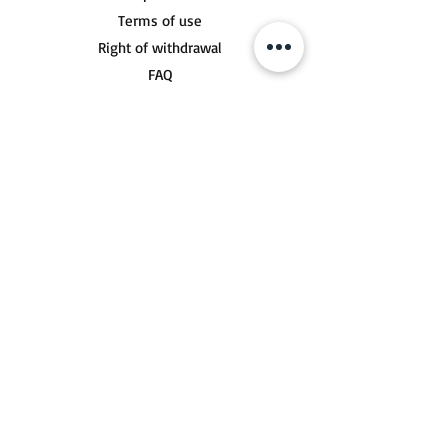
Terms of use
Right of withdrawal
FAQ
Socials
Contact
Get to contact form
Fan packages:
Postfiliale 518
Buchholzer Str. 10
30629 Hannover