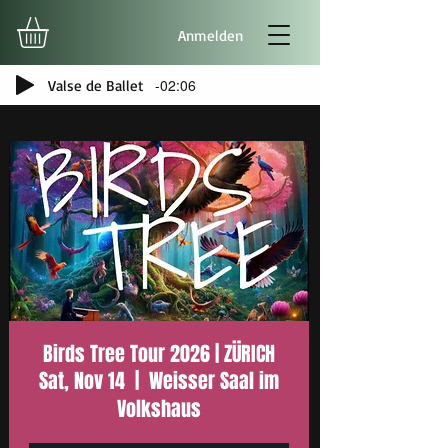
Anmelden
-02:06
Valse de Ballet
Birds Tree Tour 2026 | ZÜRICH
Sat, Nov 14
  |  
Weisser Saal im
Volkshaus