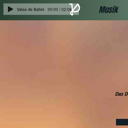
Musik
00:00 / 02:06
Valse de Ballet
Das D