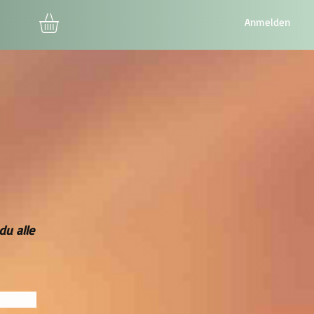
Anmelden
2
du alle